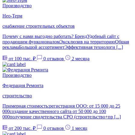
Производство
Нео-Терм
снабжение строительных объектов
Почему с нами выгодно работать? БрендУдобный сайт с
продающим функционаломЭксклюзив на территориюОбщая
рекламаБольшой ассортиментЭффективная технологи [...]
от 100 тыс. ₽
0 отзывов
2 месяца
Производство
Федерация Ремонта
строительство
Примерная стоимость:регистрация ООО: от 15 000 до 25
000создание качественного сайта от 50 000 до 100
000получение свидетельства СРО (строительство+пр [...]
от 200 тыс. ₽
0 отзывов
1 месяц