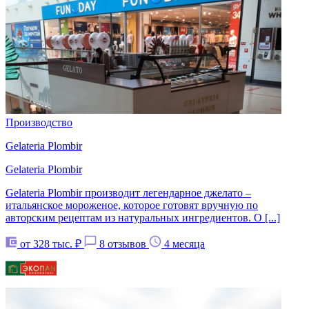
Производство
Gelateria Plombir
Gelateria Plombir
Gelateria Plombir производит легендарное джелато –
итальянское мороженое, которое готовят вручную по
авторским рецептам из натуральных ингредиентов. О [...]
от 328 тыс. ₽
8 отзывов
4 месяца