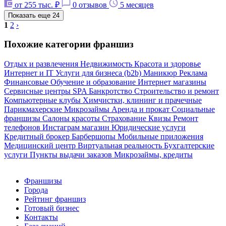
от 255 тыс. ₽
0 отзывов
5 месяцев
Показать еще
24
1
2
›
Похожие категории франшиз
Отдых и развлечения
Недвижимость
Красота и здоровье
Интернет и IT
Услуги для бизнеса (b2b)
Маникюр
Реклама
Финансовые
Обучение и образование
Интернет магазины
Сервисные центры
SPA
Банкротство
Строительство и ремонт
Компьютерные клубы
Химчистки, клининг и прачечные
Парикмахерские
Микрозаймы
Аренда и прокат
Социальные
франшизы
Салоны красоты
Страхование
Квизы
Ремонт
телефонов
Инстаграм магазин
Юридические услуги
Кредитный брокер
Барбершопы
Мобильные приложения
Медицинский центр
Виртуальная реальность
Бухгалтерские
услуги
Пункты выдачи заказов
Микрозаймы, кредиты
Франшизы
Города
Рейтинг франшиз
Готовый бизнес
Контакты