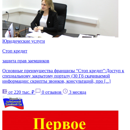
Юридические услуги
Стоп кредит
защита прав заемщиков
Основные преимущества франшизы “Стоп кредит”:Доступ к
специальному закрытому порталу (30 Гб скачиваемой
информации: скрипты звонков, консультаций, про [...]
от 220 тыс. ₽
0 отзывов
3 месяца