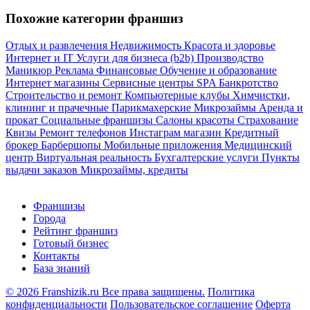
Похожие категории франшиз
Отдых и развлечения
Недвижимость
Красота и здоровье
Интернет и IT
Услуги для бизнеса (b2b)
Производство
Маникюр
Реклама
Финансовые
Обучение и образование
Интернет магазины
Сервисные центры
SPA
Банкротство
Строительство и ремонт
Компьютерные клубы
Химчистки,
клининг и прачечные
Парикмахерские
Микрозаймы
Аренда и
прокат
Социальные франшизы
Салоны красоты
Страхование
Квизы
Ремонт телефонов
Инстаграм магазин
Кредитный
брокер
Барбершопы
Мобильные приложения
Медицинский
центр
Виртуальная реальность
Бухгалтерские услуги
Пункты
выдачи заказов
Микрозаймы, кредиты
Франшизы
Города
Рейтинг франшиз
Готовый бизнес
Контакты
База знаний
© 2026 Franshizik.ru Все права защищены.
Политика
конфиденциальности
Пользовательское соглашение
Оферта