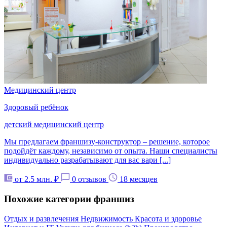
Медицинский центр
Здоровый ребёнок
детский медицинский центр
Мы предлагаем франшизу-конструктор – решение, которое
подойдёт каждому, независимо от опыта. Наши специалисты
индивидуально разрабатывают для вас вари [...]
от 2.5 млн. ₽
0 отзывов
18 месяцев
Похожие категории франшиз
Отдых и развлечения
Недвижимость
Красота и здоровье