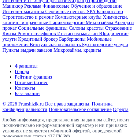
Интернет и IT
Услуги для бизнеса (b2b)
Производство
Маникюр
Реклама
Финансовые
Обучение и образование
Интернет магазины
Сервисные центры
SPA
Банкротство
Строительство и ремонт
Компьютерные клубы
Химчистки,
клининг и прачечные
Парикмахерские
Микрозаймы
Аренда и
прокат
Социальные франшизы
Салоны красоты
Страхование
Квизы
Ремонт телефонов
Инстаграм магазин
Юридические
услуги
Кредитный брокер
Барбершопы
Мобильные
приложения
Виртуальная реальность
Бухгалтерские услуги
Пункты выдачи заказов
Микрозаймы, кредиты
Франшизы
Города
Рейтинг франшиз
Готовый бизнес
Контакты
База знаний
© 2026 Franshizik.ru Все права защищены.
Политика
конфиденциальности
Пользовательское соглашение
Оферта
Любая информация, представленная на данном сайте, носит
исключительно информационный характер и ни при каких
условиях не является публичной офертой, определяемой
положениями статьи 437 ГК РФ.