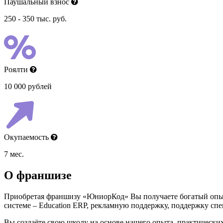
Паушальный взнос
250 - 350 тыс. руб.
Роялти
10 000 рублей
Окупаемость
7 мес.
О франшизе
Приобретая франшизу «ЮниорКод» Вы получаете богатый опыт о
системе – Education ERP, рекламную поддержку, поддержку сп
Вы создаёте свою школу на основе нашего опыта, практически