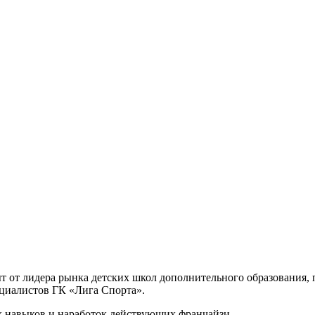
т лидера рынка детских школ дополнительного образования, па
ециалистов ГК «Лига Спорта».
х навыков и наработок действующих франчайзи.