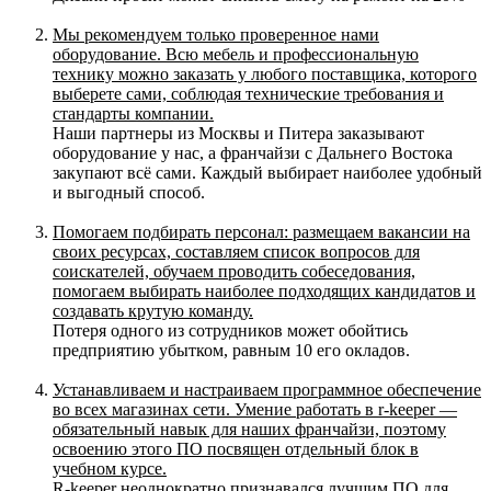
Мы рекомендуем только проверенное нами
оборудование. Всю мебель и профессиональную
технику можно заказать у любого поставщика, которого
выберете сами, соблюдая технические требования и
стандарты компании.
Наши партнеры из Москвы и Питера заказывают
оборудование у нас, а франчайзи с Дальнего Востока
закупают всё сами. Каждый выбирает наиболее удобный
и выгодный способ.
Помогаем подбирать персонал: размещаем вакансии на
своих ресурсах, составляем список вопросов для
соискателей, обучаем проводить собеседования,
помогаем выбирать наиболее подходящих кандидатов и
создавать крутую команду.
Потеря одного из сотрудников может обойтись
предприятию убытком, равным 10 его окладов.
Устанавливаем и настраиваем программное обеспечение
во всех магазинах сети. Умение работать в r-keeper —
обязательный навык для наших франчайзи, поэтому
освоению этого ПО посвящен отдельный блок в
учебном курсе.
R-keeper неоднократно признавался лучшим ПО для