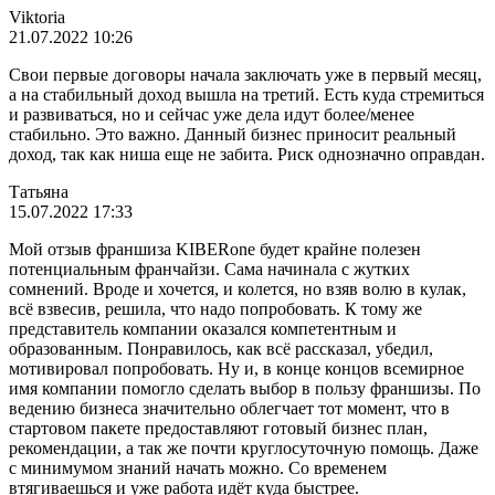
Viktoria
21.07.2022 10:26
Свои первые договоры начала заключать уже в первый месяц,
а на стабильный доход вышла на третий. Есть куда стремиться
и развиваться, но и сейчас уже дела идут более/менее
стабильно. Это важно. Данный бизнес приносит реальный
доход, так как ниша еще не забита. Риск однозначно оправдан.
Татьяна
15.07.2022 17:33
Мой отзыв франшиза KIBERone будет крайне полезен
потенциальным франчайзи. Сама начинала с жутких
сомнений. Вроде и хочется, и колется, но взяв волю в кулак,
всё взвесив, решила, что надо попробовать. К тому же
представитель компании оказался компетентным и
образованным. Понравилось, как всё рассказал, убедил,
мотивировал попробовать. Ну и, в конце концов всемирное
имя компании помогло сделать выбор в пользу франшизы. По
ведению бизнеса значительно облегчает тот момент, что в
стартовом пакете предоставляют готовый бизнес план,
рекомендации, а так же почти круглосуточную помощь. Даже
с минимумом знаний начать можно. Со временем
втягиваешься и уже работа идёт куда быстрее.