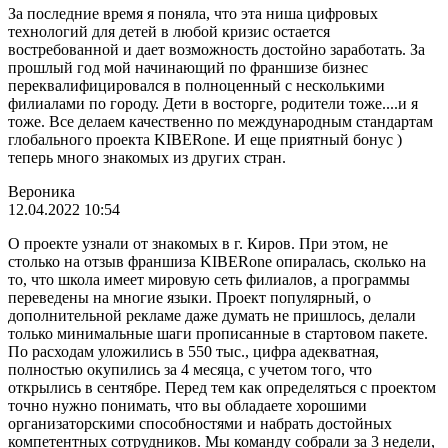
За последние время я поняла, что эта ниша цифровых
технологий для детей в любой кризис остается
востребованной и дает возможность достойно заработать. За
прошлый год мой начинающий по франшизе бизнес
переквалифицировался в полноценный с несколькими
филиалами по городу. Дети в восторге, родители тоже....и я
тоже. Все делаем качественно по международным стандартам
глобального проекта KIBERone. И еще приятный бонус )
теперь много знакомых из других стран.
Вероника
12.04.2022 10:54
О проекте узнали от знакомых в г. Киров. При этом, не
столько на отзыв франшиза KIBERone опиралась, сколько на
то, что школа имеет мировую сеть филиалов, а программы
переведены на многие языки. Проект популярный, о
дополнительной рекламе даже думать не пришлось, делали
только минимальные шаги прописанные в стартовом пакете.
По расходам уложились в 550 тыс., цифра адекватная,
полностью окупились за 4 месяца, с учетом того, что
открылись в сентябре. Перед тем как определяться с проектом
точно нужно понимать, что вы обладаете хорошими
организаторскими способностями и набрать достойных
компетентных сотрудников. Мы команду собрали за 3 недели,