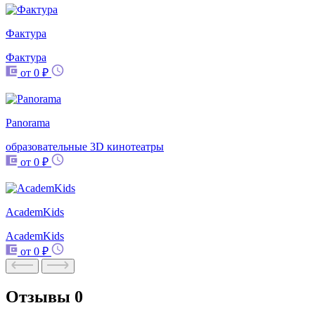
Фактура
Фактура
от 0 ₽
Panorama
образовательные 3D кинотеатры
от 0 ₽
AcademKids
AcademKids
от 0 ₽
Отзывы
0