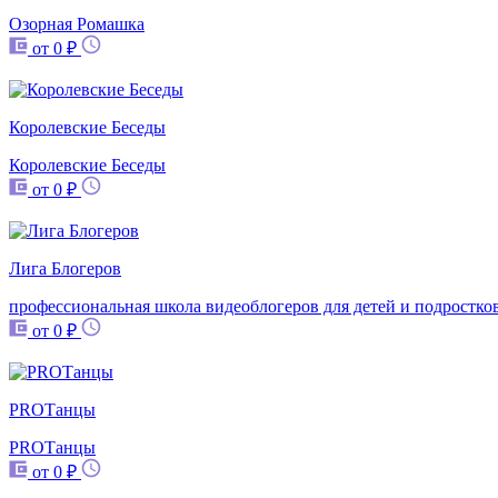
Озорная Ромашка
от 0 ₽
Королевские Беседы
Королевские Беседы
от 0 ₽
Лига Блогеров
профессиональная школа видеоблогеров для детей и подростко
от 0 ₽
PROТанцы
PROТанцы
от 0 ₽