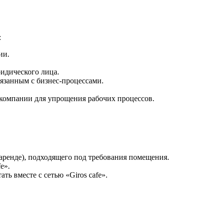
:
ии.
идического лица.
язанным с бизнес-процессами.
компании для упрощения рабочих процессов.
аренде), подходящего под требования помещения.
e».
ть вместе с сетью «Giros cafe».