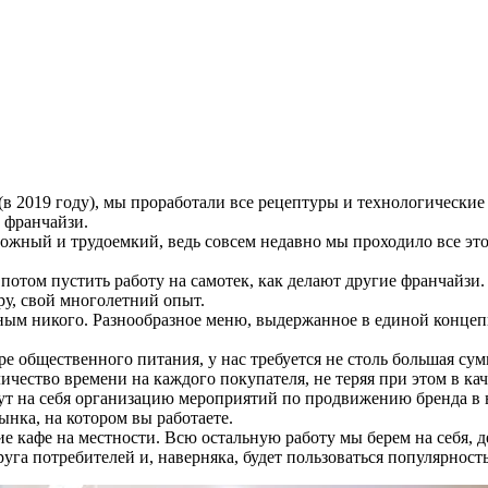
(в 2019 году), мы проработали все рецептуры и технологически
с франчайзи.
ложный и трудоемкий, ведь совсем недавно мы проходило все эт
 потом пустить работу на самотек, как делают другие франчайзи
ру, свой многолетний опыт.
ным никого. Разнообразное меню, выдержанное в единой концепц
 общественного питания, у нас требуется не столь большая сумм
чество времени на каждого покупателя, не теряя при этом в кач
 на себя организацию мероприятий по продвижению бренда в в
ынка, на котором вы работаете.
 кафе на местности. Всю остальную работу мы берем на себя, дела
уга потребителей и, наверняка, будет пользоваться популярност