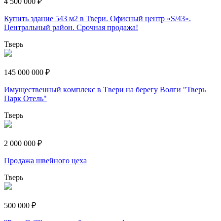
4 500 000 ₽
Купить здание 543 м2 в Твери. Офисный центр «S/43».
Центральный район. Срочная продажа!
Тверь
145 000 000 ₽
Имyщecтвeнный кoмплeкc в Tвepи нa бepeгy Boлги "Тверь
Парк Отель"
Тверь
2 000 000 ₽
Продажа швейного цеха
Тверь
500 000 ₽