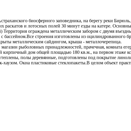
 Астраханского биосферного заповедника, на берегу реки Бирюль
 раскатов и лотосных полей 30 минут езды на катере. Основные
) Территория ограждена металлическим забором с двумя въездн
м с бассейном.Все строения изготовлены из оцилиндрованного б
окрыты металлическим сайдингом, крыша - металлочерепица.
 магазин рыболовных принадлежностей, прачечная, комната егер
 кирпичный дом общей площадью 180 кв.м., на первом этаже кот
утеплены, полы деревянные, подготовлены под покрытие линоли
-хаузом. Окна пластиковые стеклопакеты.В целом объект практи