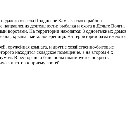
, недалеко от села Полдневое Камызякского района
 направления деятельности: рыбалка и охота в Дельте Волги.
ыми воротами. На территории находятся: 8 одноэтажных домов
ревна , крыша - металлочерепица. На территории базы имеются
ей, оружейная комната, и другие хозяйственно-бытовые
орого находится складское помещение, а на втором 4-х
умом. В ресторане и бане полы планируется покрыть
чески готов к приему гостей.